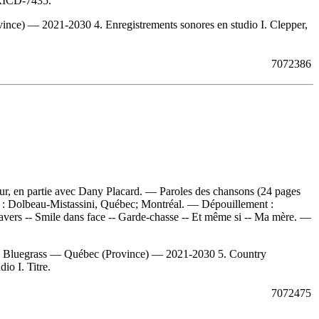
ICD-7435.
ce) — 2021-2030 4. Enregistrements sonores en studio I. Clepper,
7072386
ur, en partie avec Dany Placard. — Paroles des chansons (24 pages
ion : Dolbeau-Mistassini, Québec; Montréal. —
Dépouillement :
ravers -- Smile dans face -- Garde-chasse -- Et même si -- Ma mère. —
. Bluegrass — Québec (Province) — 2021-2030 5. Country
o I. Titre.
7072475