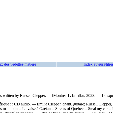
ex des vedettes-matière
Index auteurs/titre
gs written by Russell Clepper. — [Montréal] : la Tribu, 2023. — 1 disqu
rique : ; CD audio. — Emilie Clepper, chant, guitare; Russell Clepper, c
s mandolin -- La valse à Gaetan -- Streets of Quebec -- Steal my car --