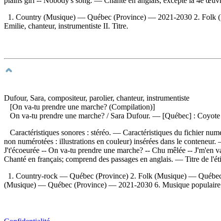
plains girl -- Nobody's song. — Chanté en anglais, excepté la 4e œuvr
1. Country (Musique) — Québec (Province) — 2021-2030 2. Folk (M
Emilie, chanteur, instrumentiste II. Titre.
Dufour, Sara, compositeur, parolier, chanteur, instrumentiste
[On va-tu prendre une marche? (Compilation)]
On va-tu prendre une marche?
/ Sara Dufour. — [Québec] : Coyote
Caractéristiques sonores : stéréo. — Caractéristiques du fichier nu
non numérotées : illustrations en couleur) insérées dans le conteneur
J't'écoeurée -- On va-tu prendre une marche? -- Chu mêlée -- J'm'en v
Chanté en français; comprend des passages en anglais. — Titre de l'é
1. Country-rock — Québec (Province) 2. Folk (Musique) — Québe
(Musique) — Québec (Province) — 2021-2030 6. Musique populaire —