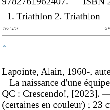
9782761962407
. —
ISBN
1. Triathlon 2. Triathlon —
796.42/57
GV
Lapointe, Alain, 1960-, aut
La naissance d'une équip
QC : Crescendo!, [2023]. — 
(certaines en couleur) ; 23 