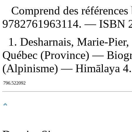
Comprend des références 
9782761963114
. —
ISBN
1. Desharnais, Marie-Pier
Québec (Province) — Biogr
(Alpinisme) — Himālaya 4. 
796.522092