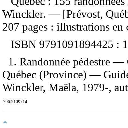
Québec : 155 randonnées
Winckler. — [Prévost, Québe
207 pages : illustrations en
ISBN
9791091894425 :
1
1. Randonnée pédestre — 
Québec (Province) — Guides
Winckler, Maëla, 1979-, aute
796.5109714