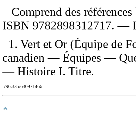
Comprend des références b
ISBN
9782898312717
. —
1. Vert et Or (Équipe de F
canadien — Équipes — Qué
— Histoire I. Titre.
796.335/630971466