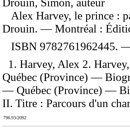
Drouin, Simon, auteur
Alex Harvey, le prince :
Drouin. — Montréal : Édit
ISBN
9782761962445
. 
1. Harvey, Alex 2. Harvey,
Québec (Province) — Biogr
— Québec (Province) — Biog
II. Titre : Parcours d'un ch
796.93/2092