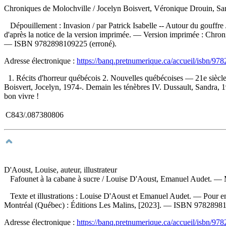
Chroniques de Molochville
/ Jocelyn Boisvert, Véronique Drouin, San
Dépouillement :
Invasion / par Patrick Isabelle -- Autour du gouffr
d'après la notice de la version imprimée. —
Version imprimée :
Chroni
—
ISBN
9782898109225
(erroné).
Adresse électronique :
https://banq.pretnumerique.ca/accueil/isbn/9
1. Récits d'horreur québécois 2. Nouvelles québécoises — 21e siècle 
Boisvert, Jocelyn, 1974-. Demain les ténèbres IV. Dussault, Sandra, 1972
bon vivre !
C843/.087380806
D'Aoust, Louise, auteur, illustrateur
Fafounet à la cabane à sucre
/ Louise D'Aoust, Emanuel Audet. — Mon
Texte et illustrations : Louise D'Aoust et Emanuel Audet. — Pour en
Montréal (Québec) : Éditions Les Malins, [2023]. —
ISBN
9782898
Adresse électronique :
https://banq.pretnumerique.ca/accueil/isbn/9