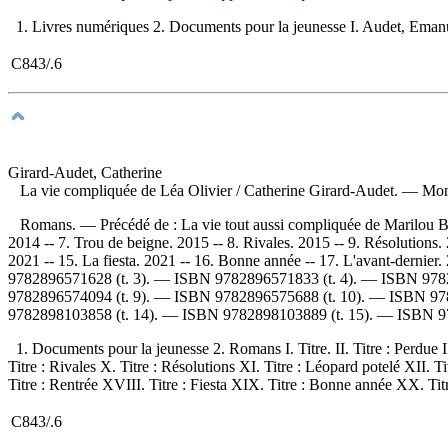
1. Livres numériques 2. Documents pour la jeunesse I. Audet, Emanuel,
C843/.6
Girard-Audet, Catherine
La vie compliquée de Léa Olivier
/ Catherine Girard-Audet. — Montr
Romans. — Précédé de : La vie tout aussi compliquée de Marilou 
2014 -- 7. Trou de beigne. 2015 -- 8. Rivales. 2015 -- 9. Résolutions. 
2021 -- 15. La fiesta. 2021 -- 16. Bonne année -- 17. L'avant-dernier
9782896571628
(t. 3). —
ISBN
9782896571833
(t. 4). —
ISBN
978
9782896574094
(t. 9). —
ISBN
9782896575688
(t. 10). —
ISBN
97
9782898103858
(t. 14). —
ISBN
9782898103889
(t. 15). —
ISBN
9
1. Documents pour la jeunesse 2. Romans I. Titre. II. Titre : Perdue I
Titre : Rivales X. Titre : Résolutions XI. Titre : Léopard potelé XII. 
Titre : Rentrée XVIII. Titre : Fiesta XIX. Titre : Bonne année XX. Titr
C843/.6