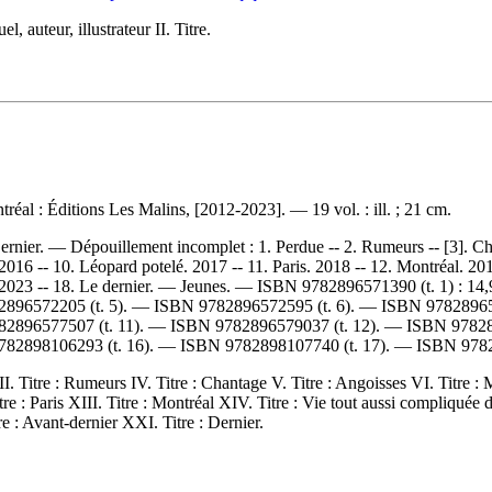
 auteur, illustrateur II. Titre.
éal : Éditions Les Malins, [2012-2023]. — 19 vol. : ill. ; 21 cm.
Bernier. —
Dépouillement incomplet :
1. Perdue -- 2. Rumeurs -- [3]. C
2016 -- 10. Léopard potelé. 2017 -- 11. Paris. 2018 -- 12. Montréal. 201
. 2023 -- 18. Le dernier. — Jeunes. —
ISBN
9782896571390
(t. 1) :
14,
2896572205
(t. 5). —
ISBN
9782896572595
(t. 6). —
ISBN
9782896
82896577507
(t. 11). —
ISBN
9782896579037
(t. 12). —
ISBN
9782
782898106293
(t. 16). —
ISBN
9782898107740
(t. 17). —
ISBN
978
II. Titre : Rumeurs IV. Titre : Chantage V. Titre : Angoisses VI. Titre :
Titre : Paris XIII. Titre : Montréal XIV. Titre : Vie tout aussi compliqué
e : Avant-dernier XXI. Titre : Dernier.