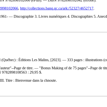
SBN
9782898102066
(ePub). —
ISBN
9782898102042
(erroné).
782898102066
,
http://collections.banq.qc.ca/ark:/52327/4652717
.
, 1961- — Discographie 3. Livres numériques 4. Discographies 5. Anecdot
 (Québec) : Éditions Les Malins, [2023]. — 333 pages : illustrations (ce
auteur"--Page de titre. — "Bonus Making of de 75 pages"--Page de ti
N
9782898108563 :
29,95 $
.
 III. Titre : Bienvenue dans la chnoute.