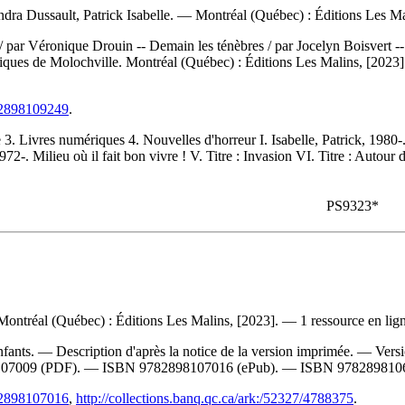
dra Dussault, Patrick Isabelle. — Montréal (Québec) : Éditions Les Mali
e / par Véronique Drouin -- Demain les ténèbres / par Jocelyn Boisvert --
ques de Molochville. Montréal (Québec) : Éditions Les Malins, [202
782898109249
.
3. Livres numériques 4. Nouvelles d'horreur I. Isabelle, Patrick, 1980-
-. Milieu où il fait bon vivre ! V. Titre : Invasion VI. Titre : Autour du
PS9323*
tréal (Québec) : Éditions Les Malins, [2023]. — 1 ressource en ligne 
fants. — Description d'après la notice de la version imprimée. —
Vers
107009
(PDF). —
ISBN
9782898107016
(ePub). —
ISBN
978289810
782898107016
,
http://collections.banq.qc.ca/ark:/52327/4788375
.