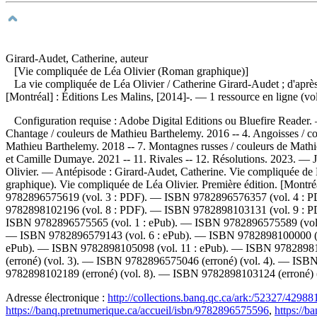
Girard-Audet, Catherine, auteur
[Vie compliquée de Léa Olivier (Roman graphique)]
La vie compliquée de Léa Olivier
/ Catherine Girard-Audet ; d'aprè
[Montréal] : Éditions Les Malins, [2014]-. — 1 ressource en ligne (vol
Configuration requise : Adobe Digital Editions ou Bluefire Reader
Chantage / couleurs de Mathieu Barthelemy. 2016 -- 4. Angoisses / coul
Mathieu Barthelemy. 2018 -- 7. Montagnes russes / couleurs de Mathie
et Camille Dumaye. 2021 -- 11. Rivales -- 12. Résolutions. 2023. — 
Olivier. —
Antépisode :
Girard-Audet, Catherine. Vie compliquée d
graphique). Vie compliquée de Léa Olivier. Première édition. [Montré
9782896575619
(vol. 3 : PDF). —
ISBN
9782896576357
(vol. 4 : 
9782898102196
(vol. 8 : PDF). —
ISBN
9782898103131
(vol. 9 : 
ISBN
9782896575565
(vol. 1 : ePub). —
ISBN
9782896575589
(vol
—
ISBN
9782896579143
(vol. 6 : ePub). —
ISBN
9782898100000
(
ePub). —
ISBN
9782898105098
(vol. 11 : ePub). —
ISBN
9782898
(erroné) (vol. 3). —
ISBN
9782896575046
(erroné) (vol. 4). —
ISB
9782898102189
(erroné) (vol. 8). —
ISBN
9782898103124
(erroné)
Adresse électronique :
http://collections.banq.qc.ca/ark:/52327/42988
https://banq.pretnumerique.ca/accueil/isbn/9782896575596
,
https://b