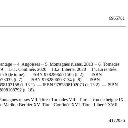
6965781
hantage -- 4. Angoisses -- 5. Montagnes russes. 2013 -- 6. Tornades.
9 -- 13.1. Confinée. 2020 -- 13.2. Liberté. 2020 -- 14. La rentrée.
95 $ (le tome)
. —
ISBN
9782896571505
(t. 2). —
ISBN
573035
(t. 7). —
ISBN
9782896573134
(t. 8). —
ISBN
898102158
(t. 13.1). —
ISBN
9782898102073
(t. 13.2). —
ISBN
2898108792
(t. 18).
 Montagnes russes VII. Titre : Tornades VIII. Titre : Trou de beigne IX.
e de Marilou Bernier XV. Titre : Confinée XVI. Titre : Liberté XVII.
4172926