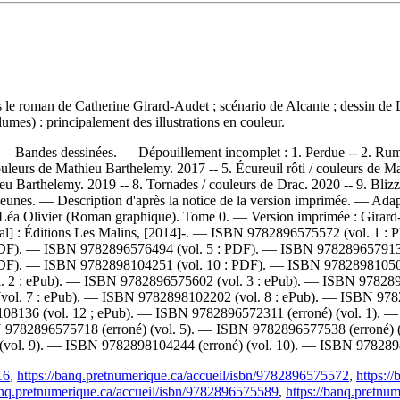
s le roman de Catherine Girard-Audet ; scénario de Alcante ; dessin de
umes) : principalement des illustrations en couleur.
. — Bandes dessinées. —
Dépouillement incomplet :
1. Perdue -- 2. Rum
eurs de Mathieu Barthelemy. 2017 -- 5. Écureuil rôti / couleurs de Math
u Barthelemy. 2019 -- 8. Tornades / couleurs de Drac. 2020 -- 9. Blizz
Jeunes. — Description d'après la notice de la version imprimée. —
Adap
e Léa Olivier (Roman graphique). Tome 0. —
Version imprimée :
Girard
al] : Éditions Les Malins, [2014]-. —
ISBN
9782896575572
(vol. 1 :
PDF). —
ISBN
9782896576494
(vol. 5 : PDF). —
ISBN
97828965791
PDF). —
ISBN
9782898104251
(vol. 10 : PDF). —
ISBN
9782898105
. 2 : ePub). —
ISBN
9782896575602
(vol. 3 : ePub). —
ISBN
97828
vol. 7 : ePub). —
ISBN
9782898102202
(vol. 8 : ePub). —
ISBN
978
108136
(vol. 12 ; ePub). —
ISBN
9782896572311
(erroné) (vol. 1). 
N
9782896575718
(erroné) (vol. 5). —
ISBN
9782896577538
(erroné) 
 (vol. 9). —
ISBN
9782898104244
(erroné) (vol. 10). —
ISBN
978289
16
,
https://banq.pretnumerique.ca/accueil/isbn/9782896575572
,
https:/
anq.pretnumerique.ca/accueil/isbn/9782896575589
,
https://banq.pretnu