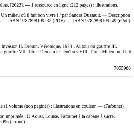
ns, [2023]. — 1 ressource en ligne (212 pages) : illustrations.
 Un milieu où il fait bon vivre ! / par Sandra Dussault. — Description
3]. —
ISBN
9782898109232
(PDF). —
ISBN
9782898109249
(ePub).
. Invasion II. Drouin, Véronique, 1974-. Autour du gouffre III.
 gouffre VII. Titre : Demain les ténèbres VIII. Titre : Milieu où il fait
7055986
(1 volume (non paginé)) : illustrations en couleur. — (Fafounet).
ion imprimée :
D'Aoust, Louise. Fafounet à la cabane à sucre.
6996
(erroné).