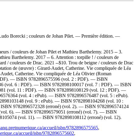
 Ludo Borecki ; couleurs de Johan Pilet. — Première édition. —
eurs / couleurs de Johan Pilet et Mathieu Barthelemy. 2015 -- 3.
ieu Barthelemy. 2017 -- 6. Attention : torpille ! / couleurs de
ard / couleurs de Drac. 2021 --$10. Trou de beigne / couleurs de Drac
tation de (œuvre) :
Girard-Audet, Catherine. Vie compliquée de Léa
-Audet, Catherine. Vie compliquée de Léa Olivier (Roman
 PDF). —
ISBN
9782896575596
(vol. 2 : PDF). —
ISBN
36
(vol. 6 : PDF). —
ISBN
9782898100017
(vol. 7 : PDF). —
ISBN
081
(vol. 11 : PDF). —
ISBN
9782898108129
(vol. 12 ; PDF). —
96576364
(vol. 4 : ePub). —
ISBN
9782896576487
(vol. 5 : ePub).
2898103148
(vol. 9 : ePub). —
ISBN
9782898104268
(vol. 10 :
—
ISBN
9782896572328
(erroné) (vol. 2). —
ISBN
9782896574124
(vol. 6). —
ISBN
9782896579051
(erroné) (vol. 7). —
ISBN
8105074
(vol. 11). —
ISBN
9782898108112
(erroné) (vol. 12).
/banq.pretnumerique.ca/accueil/isbn/9782896575565
,
merique.ca/accueil/isbn/9782896575602
,