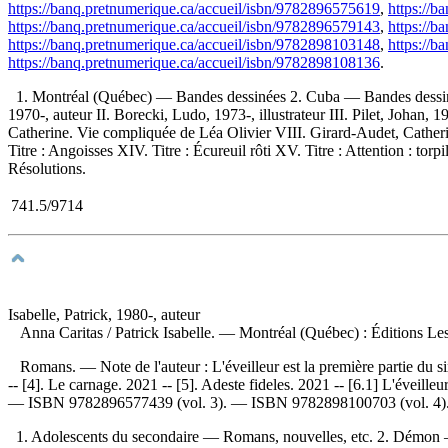
https://banq.pretnumerique.ca/accueil/isbn/9782896575619
,
https://b
https://banq.pretnumerique.ca/accueil/isbn/9782896579143
,
https://b
https://banq.pretnumerique.ca/accueil/isbn/9782898103148
,
https://b
https://banq.pretnumerique.ca/accueil/isbn/9782898108136
.
1. Montréal (Québec) — Bandes dessinées 2. Cuba — Bandes dessinée
1970-, auteur II. Borecki, Ludo, 1973-, illustrateur III. Pilet, Johan, 
Catherine. Vie compliquée de Léa Olivier VIII. Girard-Audet, Catheri
Titre : Angoisses XIV. Titre : Écureuil rôti XV. Titre : Attention : tor
Résolutions.
741.5/9714
Isabelle, Patrick, 1980-, auteur
Anna Caritas
/ Patrick Isabelle. — Montréal (Québec) : Éditions Les
Romans. — Note de l'auteur : L'éveilleur est la première partie du 
-- [4]. Le carnage. 2021 -- [5]. Adeste fideles. 2021 -- [6.1] L'éveille
—
ISBN
9782896577439
(vol. 3). —
ISBN
9782898100703
(vol. 4
1. Adolescents du secondaire — Romans, nouvelles, etc. 2. Démon —