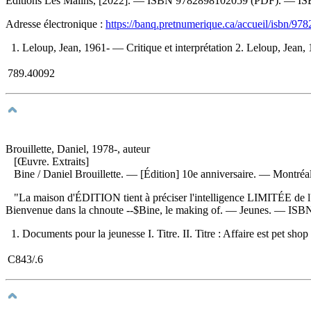
Éditions Les Malins, [2022]. —
ISBN
9782898102059
(PDF). —
I
Adresse électronique :
https://banq.pretnumerique.ca/accueil/isbn/9
1. Leloup, Jean, 1961- — Critique et interprétation 2. Leloup, Jean
789.40092
Brouillette, Daniel, 1978-, auteur
[Œuvre. Extraits]
Bine
/ Daniel Brouillette. — [Édition] 10e anniversaire. — Montréal
"La maison d'ÉDITION tient à préciser l'intelligence LIMITÉE de l'
Bienvenue dans la chnoute --$Bine, le making of. — Jeunes. —
ISB
1. Documents pour la jeunesse I. Titre. II. Titre : Affaire est pet shop
C843/.6