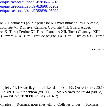
merique.ca/accueil/isbn/9782896575718
,
merique.ca/accueil/isbn/9782898102202
,
merique.ca/accueil/isbn/9782898105098
,
e 5. Documents pour la jeunesse 6. Livres numériques I. Alcante,
e), coloriste VI. Dumaye, Camille, Coloriste VII. Girard-Audet,
 X. Titre : Perdue XI. Titre : Rumeurs XII. Titre : Chantage XIII.
 : Blizzard XIX. Titre : Trou de beigne XX. Titre : Rivales XXI. Titre :
5528762
omplet :
[1]. Le sacrilège -- [2]. Les damnés -- [3]. Outre-tombe. 2020
 —
ISBN
9782896576654
(vol. 1). —
ISBN
9782896576944
(vol. 2).
.1). —
ISBN
9782898106934
(vol. 6.2).
 Villages — Romans, nouvelles, etc. 5. Collèges privés — Romans,