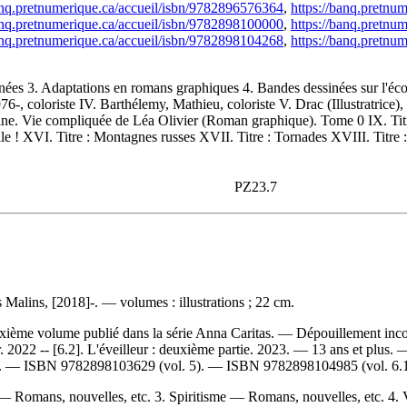
anq.pretnumerique.ca/accueil/isbn/9782896576364
,
https://banq.pretnu
anq.pretnumerique.ca/accueil/isbn/9782898100000
,
https://banq.pretnu
anq.pretnumerique.ca/accueil/isbn/9782898104268
,
https://banq.pretnu
s 3. Adaptations en romans graphiques 4. Bandes dessinées sur l'écol
1976-, coloriste IV. Barthélemy, Mathieu, coloriste V. Drac (Illustratric
ne. Vie compliquée de Léa Olivier (Roman graphique). Tome 0 IX. Titre.
pille ! XVI. Titre : Montagnes russes XVII. Titre : Tornades XVIII. Titre
PZ23.7
 Malins, [2018]-. — volumes : illustrations ; 22 cm.
sixième volume publié dans la série Anna Caritas. —
Dépouillement inc
ur. 2022 -- [6.2]. L'éveilleur : deuxième partie. 2023. — 13 ans et plus.
). —
ISBN
9782898103629
(vol. 5). —
ISBN
9782898104985
(vol. 6
 Romans, nouvelles, etc. 3. Spiritisme — Romans, nouvelles, etc. 4.