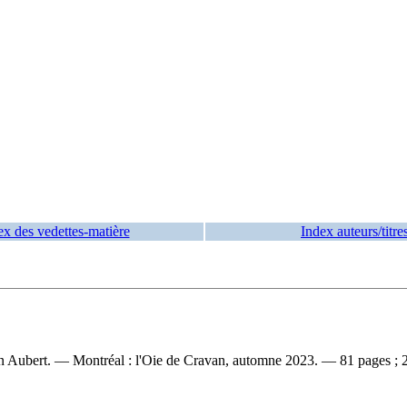
ex des vedettes-matière
Index auteurs/titre
n Aubert. — Montréal : l'Oie de Cravan, automne 2023. — 81 pages ; 