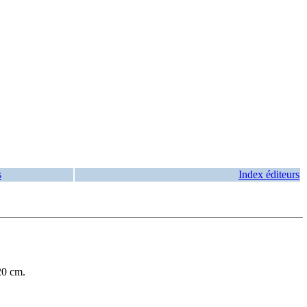
s
Index éditeurs
20 cm.