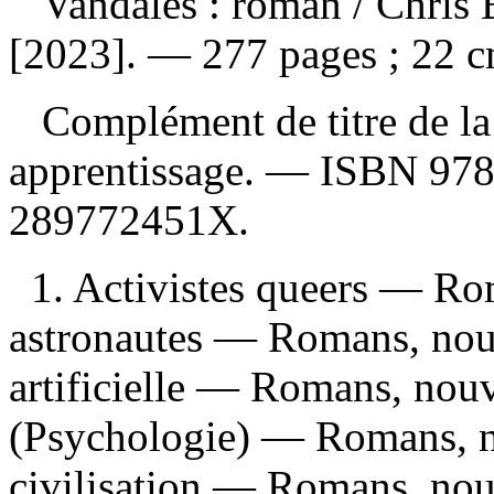
Vandales : roman
/ Chris
[2023]. — 277 pages ; 22 c
Complément de titre de la
apprentissage. —
ISBN
97
289772451X
.
1. Activistes queers — Ro
astronautes — Romans, nouve
artificielle — Romans, nouve
(Psychologie) — Romans, no
civilisation — Romans, nou