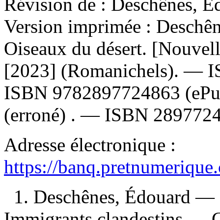
Révision de :
Deschênes, Éd
Version imprimée :
Deschêne
Oiseaux du désert. [Nouvell
[2023] (Romanichels). —
I
ISBN
9782897724863
(eP
(erroné) . —
ISBN
289772
Adresse électronique :
https://banq.pretnumerique
1. Deschênes, Édouard — R
Immigrants clandestins — 