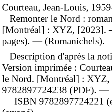
Courteau, Jean-Louis, 1959-
Remonter le Nord : roma
[Montréal] : XYZ, [2023]. 
pages). — (Romanichels).
Description d'après la not
Version imprimée :
Courtea
le Nord. [Montréal] : XYZ
9782897724238
(PDF). —
—
ISBN
9782897724221
(