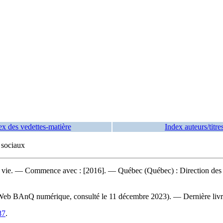
ex des vedettes-matière
Index auteurs/titre
 sociaux
 vie
. — Commence avec : [2016]. — Québec (Québec) : Direction des co
e Web BAnQ numérique, consulté le 11 décembre 2023). — Dernière livra
87
.