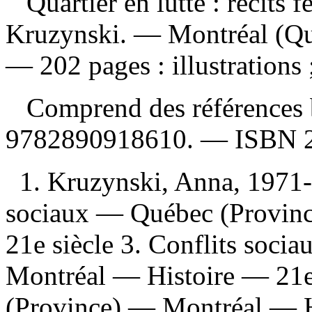
Quartier en lutte : récits f
Kruzynski. — Montréal (Qu
— 202 pages : illustrations 
Comprend des références 
9782890918610
. —
ISBN
1. Kruzynski, Anna, 1971
sociaux — Québec (Provin
21e siècle 3. Conflits soc
Montréal — Histoire — 21e
(Province) — Montréal — Hi