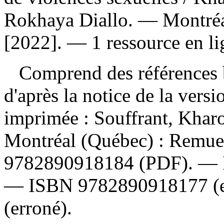
Rokhaya Diallo. — Montré
[2022]. — 1 ressource en li
Comprend des références b
d'après la notice de la ver
imprimée :
Souffrant, Kharo
Montréal (Québec) : Remu
9782890918184
(PDF). —
—
ISBN
9782890918177
(
(erroné).