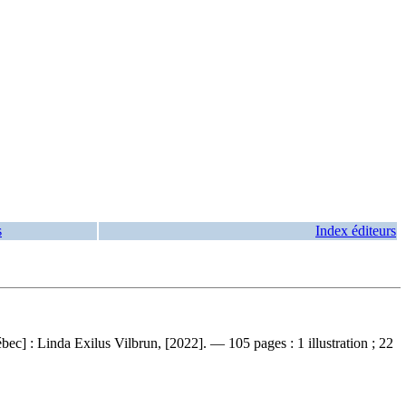
s
Index éditeurs
bec] : Linda Exilus Vilbrun, [2022]. — 105 pages : 1 illustration ; 22