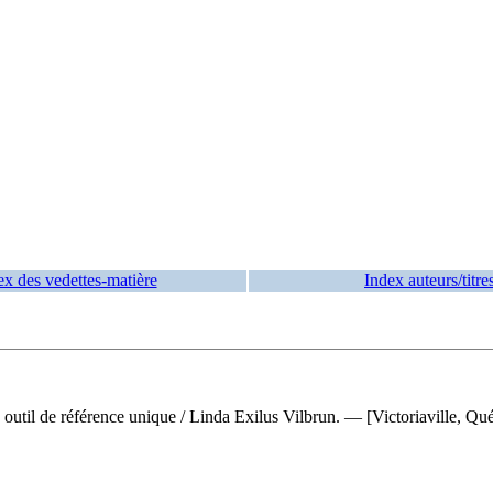
ex des vedettes-matière
Index auteurs/titre
n outil de référence unique
/ Linda Exilus Vilbrun. — [Victoriaville, Qué