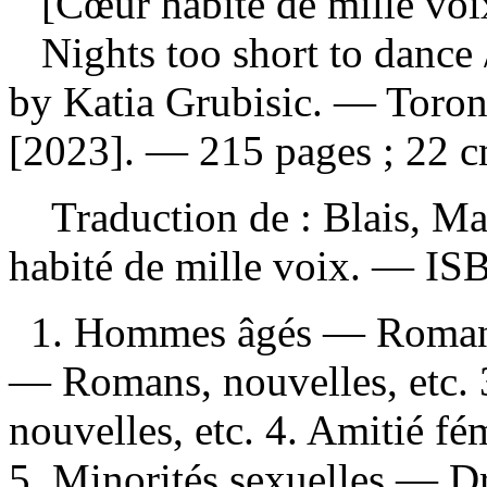
[Cœur habité de mille voix
Nights too short to dance
by Katia Grubisic. — Toron
[2023]. — 215 pages ; 22 c
Traduction de :
Blais, Ma
habité de mille voix. —
IS
1. Hommes âgés — Romans,
— Romans, nouvelles, etc.
nouvelles, etc. 4. Amitié f
5. Minorités sexuelles — D