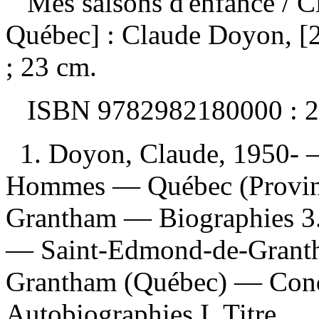
Mes saisons d'enfance
/ C
Québec] : Claude Doyon, [2
; 23 cm.
ISBN
9782982180000 :
2
1. Doyon, Claude, 1950- —
Hommes — Québec (Provin
Grantham — Biographies 3
— Saint-Edmond-de-Granth
Grantham (Québec) — Condi
Autobiographies I. Titre.