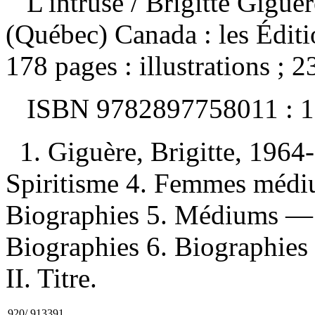
L'intruse
/ Brigitte Gigu
(Québec) Canada : les Édit
178 pages : illustrations ; 2
ISBN
9782897758011 :
1
1. Giguère, Brigitte, 1964
Spiritisme 4. Femmes méd
Biographies 5. Médiums —
Biographies 6. Biographies 
II. Titre.
920/.913391