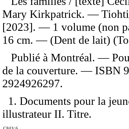
Les familles
/ [texte] Céci
Mary Kirkpatrick. — Tiohti
[2023]. — 1 volume (non pag
16 cm. — (Dent de lait) (T
Publié à Montréal. — Pour 
de la couverture. —
ISBN
2924926297
.
1. Documents pour la jeune
illustrateur II. Titre.
C843/.6