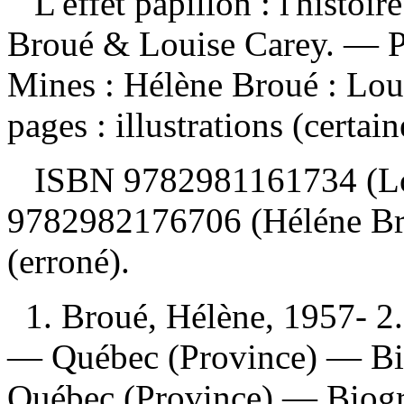
L'effet papillon : l'histo
Broué & Louise Carey. — P
Mines : Hélène Broué : Loui
pages : illustrations (certai
ISBN
9782981161734
(L
9782982176706
(Héléne B
(erroné).
1. Broué, Hélène, 1957- 2
— Québec (Province) — Bi
Québec (Province) — Biogra