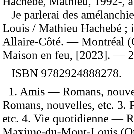
Hachebé, Mathieu, 1992-, a
Je parlerai des amélanch
Louis
/ Mathieu Hachebé ; i
Allaire-Côté. — Montréal (Q
Maison en feu, [2023]. — 21
ISBN
9782924888278
.
1. Amis — Romans, nouve
Romans, nouvelles, etc. 3.
etc. 4. Vie quotidienne — R
Maxime-du-Mont-Louis (Qu