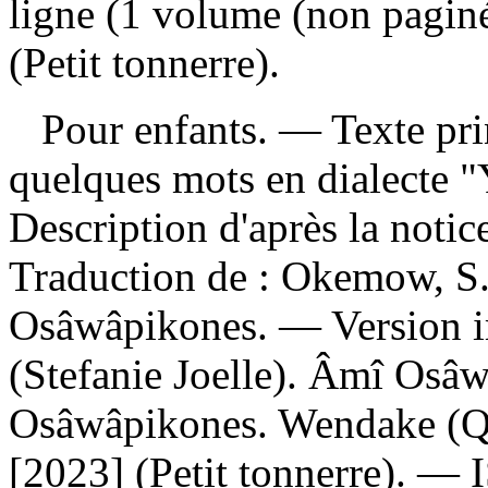
ligne (1 volume (non paginé)
(Petit tonnerre).
Pour enfants. — Texte prin
quelques mots en dialecte "
Description d'après la noti
Traduction de :
Okemow, S. 
Osâwâpikones. —
Version 
(Stefanie Joelle). Âmî Osâ
Osâwâpikones. Wendake (Qu
[2023] (Petit tonnerre). —