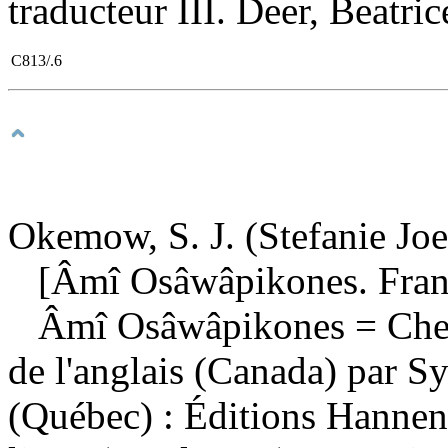
traducteur III. Deer, Beatric
C813/.6
Okemow, S. J. (Stefanie Joell
[Âmî Osâwâpikones. Fran
Âmî Osâwâpikones
= Che
de l'anglais (Canada) par 
(Québec) : Éditions Hannen