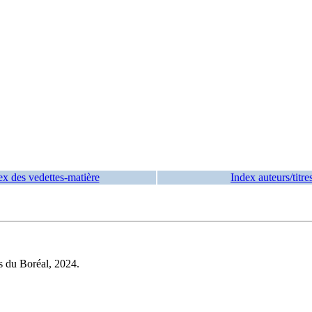
ex des vedettes-matière
Index auteurs/titre
s du Boréal, 2024.