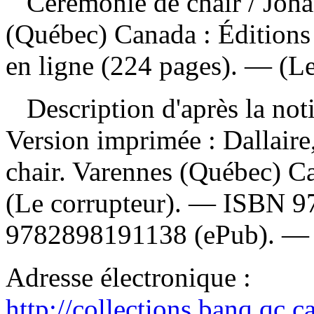
Cérémonie de chair
/ Joh
(Québec) Canada : Éditions
en ligne (224 pages). — (Le
Description d'après la not
Version imprimée :
Dallair
chair. Varennes (Québec) C
(Le corrupteur). —
ISBN
9
9782898191138
(ePub). 
Adresse électronique :
http://collections.banq.qc.