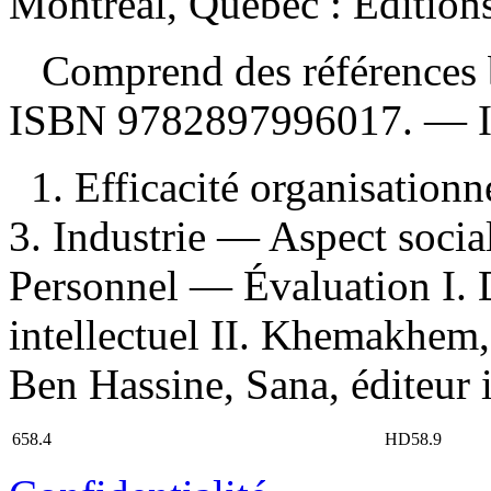
Montréal, Québec : Édition
Comprend des références b
ISBN
9782897996017
. —
1. Efficacité organisationne
3. Industrie — Aspect socia
Personnel — Évaluation I. D
intellectuel II. Khemakhem, 
Ben Hassine, Sana, éditeur i
658.4
HD58.9