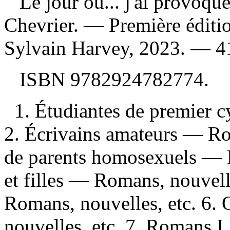
Le jour où... j'ai provoq
Chevrier. — Première éditi
Sylvain Harvey, 2023. — 41
ISBN
9782924782774
.
1. Étudiantes de premier 
2. Écrivains amateurs — Rom
de parents homosexuels — R
et filles — Romans, nouvelle
Romans, nouvelles, etc. 6
nouvelles, etc. 7. Romans I. 