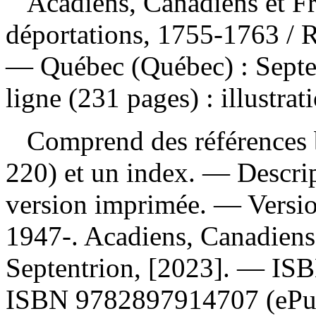
Acadiens, Canadiens et Fr
déportations, 1755-1763
/ 
— Québec (Québec) : Septen
ligne (231 pages) : illustrat
Comprend des références b
220) et un index. — Descript
version imprimée. —
Versi
1947-. Acadiens, Canadiens
Septentrion, [2023]. —
IS
ISBN
9782897914707
(eP