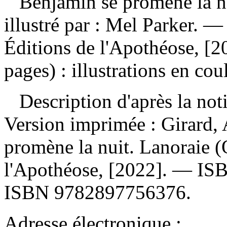
Benjamin se promène la n
illustré par : Mel Parker. 
Éditions de l'Apothéose, [2
pages) : illustrations en cou
Description d'après la not
Version imprimée :
Girard,
promène la nuit. Lanoraie (
l'Apothéose, [2022]. —
IS
ISBN
9782897756376
.
Adresse électronique :