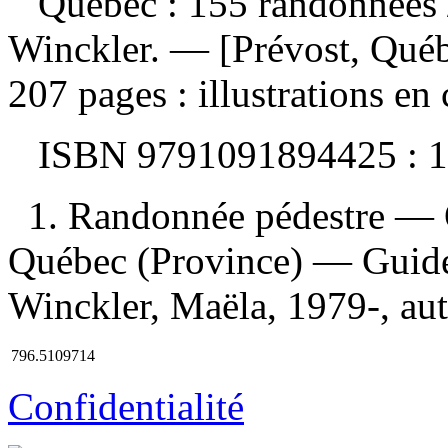
Québec : 155 randonnées
Winckler. — [Prévost, Québe
207 pages : illustrations en
ISBN
9791091894425 :
1
1. Randonnée pédestre — 
Québec (Province) — Guides
Winckler, Maëla, 1979-, aute
796.5109714
Confidentialité