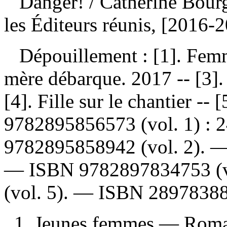
Danger!
/ Catherine Bour
les Éditeurs réunis, [2016-
Dépouillement :
[1]. Fem
mère débarque. 2017 -- [3].
[4]. Fille sur le chantier -
9782895856573
(vol. 1) :
2
9782895858942
(vol. 2). 
—
ISBN
9782897834753
(
(vol. 5). —
ISBN
2897838
1. Jeunes femmes — Romans