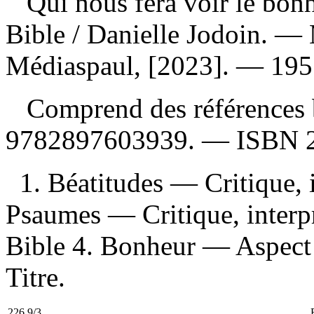
Qui nous fera voir le bonh
Bible
/ Danielle Jodoin. —
Médiaspaul, [2023]. — 195 
Comprend des références 
9782897603939
. —
ISBN
1. Béatitudes — Critique, i
Psaumes — Critique, interpr
Bible 4. Bonheur — Aspect 
Titre.
226.9/3