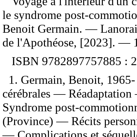
Voyage à l'intérieur d'un
le syndrome post-commotio
Benoit Germain. — Lanoraie
de l'Apothéose, [2023]. — 
ISBN
9782897757885 :
2
1. Germain, Benoit, 1965- 
cérébrales — Réadaptation 
Syndrome post-commotionn
(Province) — Récits perso
— Complications et séquel