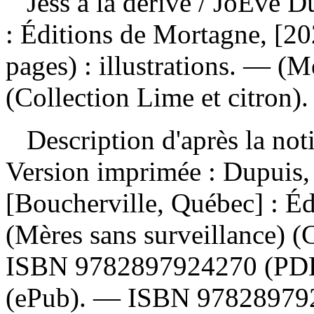
Jess à la dérive
/ JoÈve D
: Éditions de Mortagne, [20
pages) : illustrations. — (M
(Collection Lime et citron).
Description d'après la not
Version imprimée :
Dupuis, 
[Boucherville, Québec] : É
(Mères sans surveillance) (
ISBN
9782897924270
(PD
(ePub). —
ISBN
97828979