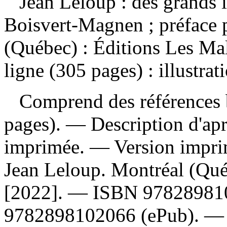
Jean Leloup : des grands i
Boisvert-Magnen ; préface 
(Québec) : Éditions Les Mal
ligne (305 pages) : illustrat
Comprend des références b
pages). — Description d'aprè
imprimée. —
Version impr
Jean Leloup. Montréal (Qué
[2022]. —
ISBN
97828981
9782898102066
(ePub). 