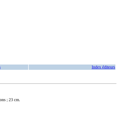
s
Index éditeurs
ons ; 23 cm.