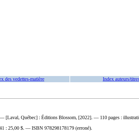
ex des vedettes-matière
Index auteurs/titre
 — [Laval, Québec] : Éditions Blossom, [2022]. — 110 pages : illustrati
1 :
25,00 $
. —
ISBN
978298178179
(erroné).