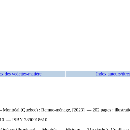
ex des vedettes-matière
Index auteurs/titre
 Montréal (Québec) : Remue-ménage, [2023]. — 202 pages : illustrati
10
. —
ISBN
2890918610
.
Québec (Province) — Montréal — Histoire — 21e siècle 3. Conflits s