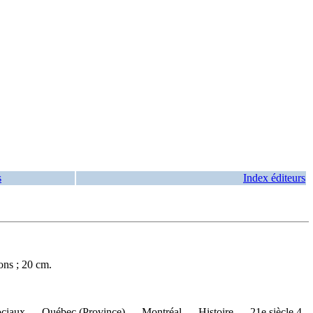
s
Index éditeurs
ons ; 20 cm.
ociaux — Québec (Province) — Montréal — Histoire — 21e siècle 4.