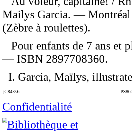
Au voleur, capitaine!
/ Rh
Mailys Garcia. — Montréal 
(Zèbre à roulettes).
Pour enfants de 7 ans et 
—
ISBN
2897708360
.
I. Garcia, Maïlys, illustrate
jC843/.6
PS86
Confidentialité