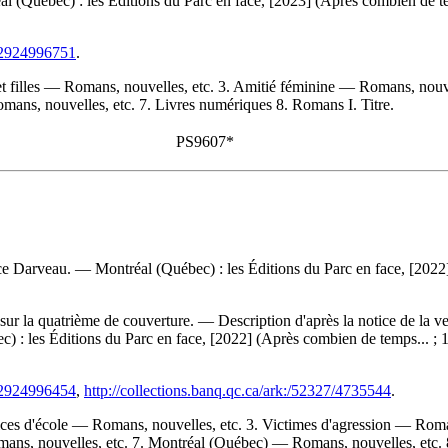
l (Québec) : les Éditions du Parc en face, [2023] (Après combien de t
782924996751
.
t filles — Romans, nouvelles, etc. 3. Amitié féminine — Romans, nouv
ns, nouvelles, etc. 7. Livres numériques 8. Romans I. Titre.
PS9607*
ce Darveau. — Montréal (Québec) : les Éditions du Parc en face, [2022
e sur la quatrième de couverture. — Description d'après la notice de la
c) : les Éditions du Parc en face, [2022] (Après combien de temps... ;
782924996454
,
http://collections.banq.qc.ca/ark:/52327/4735544
.
ces d'école — Romans, nouvelles, etc. 3. Victimes d'agression — Romans
ns, nouvelles, etc. 7. Montréal (Québec) — Romans, nouvelles, etc. 8