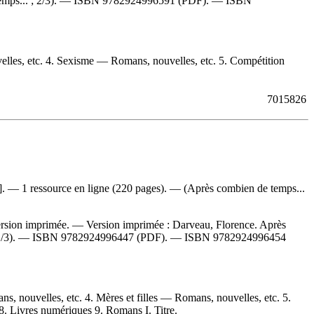
emps... ; 2/3). —
ISBN
9782924996591
(PDF). —
ISBN
elles, etc. 4. Sexisme — Romans, nouvelles, etc. 5. Compétition
7015826
]. — 1 ressource en ligne (220 pages). — (Après combien de temps...
 version imprimée. —
Version imprimée :
Darveau, Florence. Après
 1/3). —
ISBN
9782924996447
(PDF). —
ISBN
9782924996454
, nouvelles, etc. 4. Mères et filles — Romans, nouvelles, etc. 5.
. Livres numériques 9. Romans I. Titre.