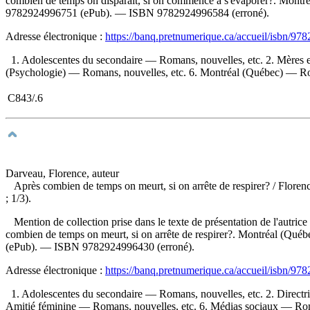
combien de temps on disparaît, si on commence à s'évaporer?. Montréa
9782924996751
(ePub). —
ISBN
9782924996584
(erroné).
Adresse électronique :
https://banq.pretnumerique.ca/accueil/isbn/9
1. Adolescentes du secondaire — Romans, nouvelles, etc. 2. Mères e
(Psychologie) — Romans, nouvelles, etc. 6. Montréal (Québec) — Roma
C843/.6
Darveau, Florence, auteur
Après combien de temps on meurt, si on arrête de respirer?
/ Floren
; 1/3).
Mention de collection prise dans le texte de présentation de l'autric
combien de temps on meurt, si on arrête de respirer?. Montréal (Québe
(ePub). —
ISBN
9782924996430
(erroné).
Adresse électronique :
https://banq.pretnumerique.ca/accueil/isbn/9
1. Adolescentes du secondaire — Romans, nouvelles, etc. 2. Directri
Amitié féminine — Romans, nouvelles, etc. 6. Médias sociaux — Roma