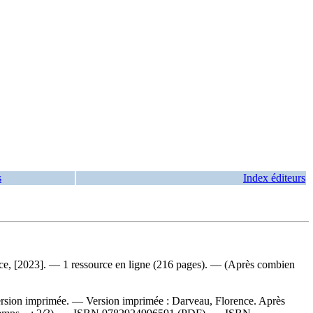
s
Index éditeurs
ace, [2023]. — 1 ressource en ligne (216 pages). — (Après combien
 version imprimée. —
Version imprimée :
Darveau, Florence. Après