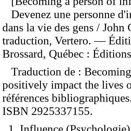
[Becoming a person of infl
Devenez une personne d'in
dans la vie des gens
/ John 
traduction, Vertero. — Édi
Brossard, Québec : Édition
Traduction de : Becoming a
positively impact the lives
références bibliographique
ISBN
2925337155
.
1. Influence (Psychologie