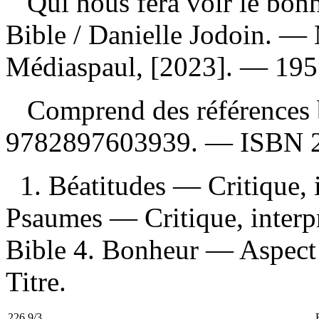
Qui nous fera voir le bonh
Bible
/ Danielle Jodoin. —
Médiaspaul, [2023]. — 195 
Comprend des références 
9782897603939
. —
ISBN
1. Béatitudes — Critique, i
Psaumes — Critique, interpr
Bible 4. Bonheur — Aspect 
Titre.
226.9/3