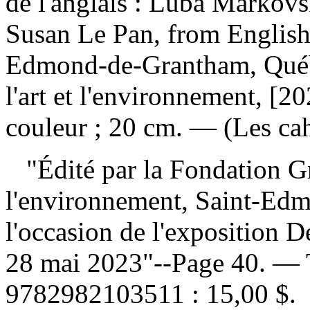
de l'anglais : Luba Markovsk
Susan Le Pan, from Englis
Edmond-de-Grantham, Québ
l'art et l'environnement, [2
couleur ; 20 cm. — (Les cah
"Édité par la Fondation Gr
l'environnement, Saint-Ed
l'occasion de l'exposition 
28 mai 2023"--Page 40. — T
9782982103511 :
15,00 $
.