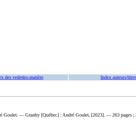
ex des vedettes-matière
Index auteurs/titre
ré Goulet. — Granby [Québec] : André Goulet, [2023]. — 263 pages ;