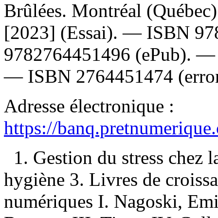
Brûlées. Montréal (Québec
[2023] (Essai). —
ISBN
97
9782764451496
(ePub). 
—
ISBN
2764451474
(erro
Adresse électronique :
https://banq.pretnumerique
1. Gestion du stress chez
hygiène 3. Livres de croiss
numériques I. Nagoski, Emil