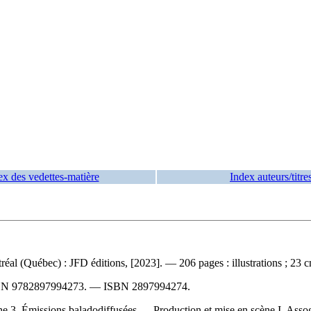
ex des vedettes-matière
Index auteurs/titre
al (Québec) : JFD éditions, [2023]. — 206 pages : illustrations ; 23 
BN
9782897994273
. —
ISBN
2897994274
.
 3. Émissions baladodiffusées — Production et mise en scène I. Assogba