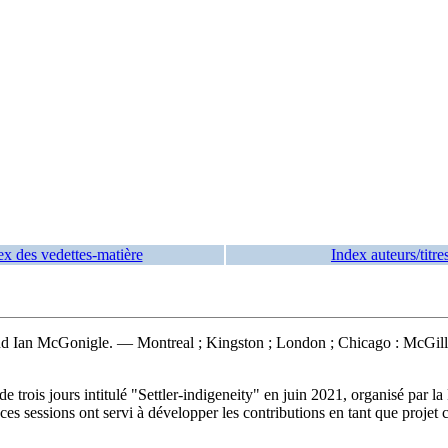
ex des vedettes-matière
Index auteurs/titre
d Ian McGonigle. — Montreal ; Kingston ; London ; Chicago : McGill-Qu
trois jours intitulé "Settler-indigeneity" en juin 2021, organisé par l
 ces sessions ont servi à développer les contributions en tant que proj