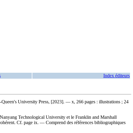
s
Index éditeurs
een's University Press, [2023]. — x, 266 pages : illustrations ; 24
a Nanyang Technological University et le Franklin and Marshall
et cohérent. Cf. page ix. — Comprend des références bibliographiques