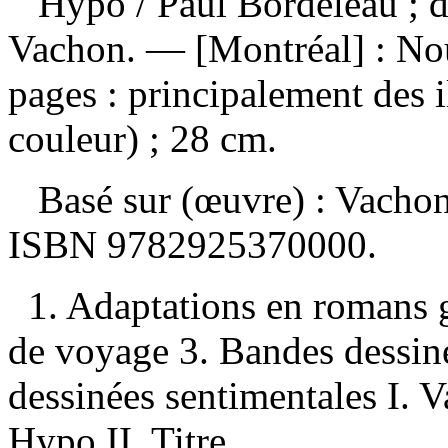
Hypo
/ Paul Bordeleau ; 
Vachon. — [Montréal] : No
pages : principalement des i
couleur) ; 28 cm.
Basé sur (œuvre) :
Vachon
ISBN
9782925370000
.
1. Adaptations en romans 
de voyage 3. Bandes dessin
dessinées sentimentales I. 
Hypo II. Titre.