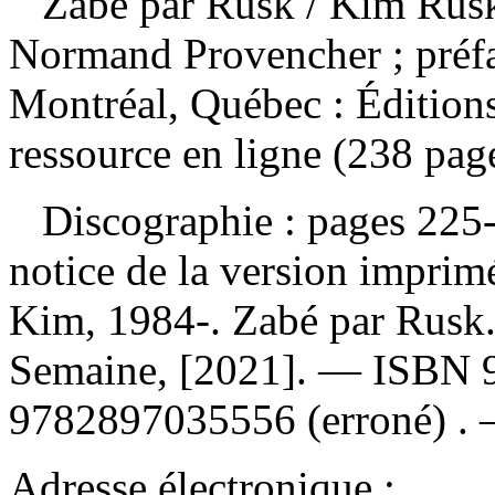
Zabé par Rusk
/ Kim Rusk
Normand Provencher ; préf
Montréal, Québec : Édition
ressource en ligne (238 pages
Discographie : pages 225-2
notice de la version impri
Kim, 1984-. Zabé par Rusk.
Semaine, [2021]. —
ISBN
9782897035556
(erroné) .
Adresse électronique :