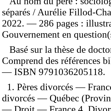
Au nom du père : sociolog
séparés
/ Aurélie Fillod-C
2022. — 286 pages : illust
Gouvernement en question(s
Basé sur la thèse de doctor
Comprend des références bi
—
ISBN
9791036205118
.
1. Pères divorcés — Franc
divorcés — Québec (Provin
— Droit — France 4. Divo