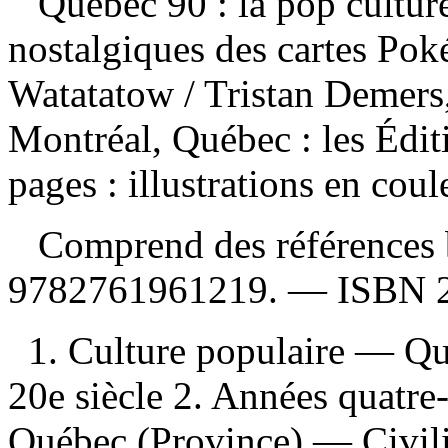
Québec 90 : la pop culture
nostalgiques des cartes Pok
Watatatow
/ Tristan Demers
Montréal, Québec : les Édi
pages : illustrations en coul
Comprend des références 
9782761961219
. —
ISBN
1. Culture populaire — Q
20e siècle 2. Années quatre-
Québec (Province) — Civili