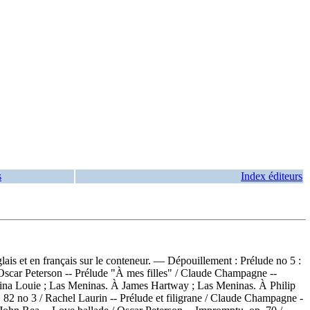
s
Index éditeurs
ais et en français sur le conteneur. —
Dépouillement :
Prélude no 5 :
 Oscar Peterson -- Prélude "À mes filles" / Claude Champagne --
exina Louie ; Las Meninas. À James Hartway ; Las Meninas. À Philip
. 82 no 3 / Rachel Laurin -- Prélude et filigrane / Claude Champagne -