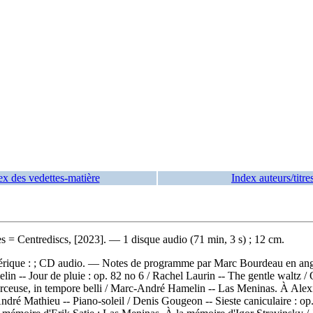
ex des vedettes-matière
Index auteurs/titre
 = Centrediscs, [2023]. — 1 disque audio (71 min, 3 s) ; 12 cm.
mérique : ; CD audio. — Notes de programme par Marc Bourdeau en angl
 -- Jour de pluie : op. 82 no 6 / Rachel Laurin -- The gentle waltz /
 Berceuse, in tempore belli / Marc-André Hamelin -- Las Meninas. À Al
dré Mathieu -- Piano-soleil / Denis Gougeon -- Sieste caniculaire : op