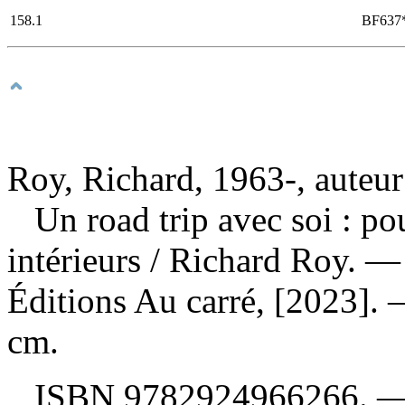
158.1
BF637
Roy, Richard, 1963-, auteur
Un road trip avec soi : pou
intérieurs
/ Richard Roy. —
Éditions Au carré, [2023]. —
cm.
ISBN
9782924966266
. 