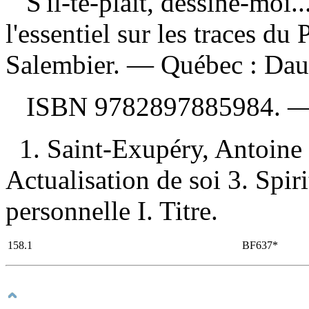
S'il-te-plaît, dessine-moi.
l'essentiel sur les traces du 
Salembier. — Québec : Dau
ISBN
9782897885984
. 
1. Saint-Exupéry, Antoine 
Actualisation de soi 3. Spiri
personnelle I. Titre.
158.1
BF637*