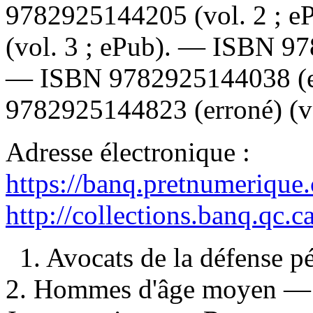
9782925144205
(vol. 2 ; 
(vol. 3 ; ePub). —
ISBN
97
—
ISBN
9782925144038
(
9782925144823
(erroné) (v
Adresse électronique :
https://banq.pretnumerique
http://collections.banq.qc.
1. Avocats de la défense 
2. Hommes d'âge moyen — R