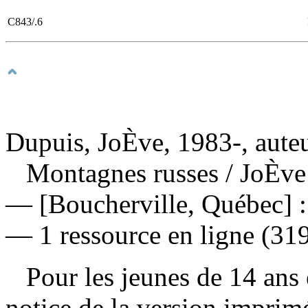
C843/.6
Dupuis, JoÈve, 1983-, aute
Montagnes russes
/ JoÈve
— [Boucherville, Québec] :
— 1 ressource en ligne (319
Pour les jeunes de 14 ans e
notice de la version impri