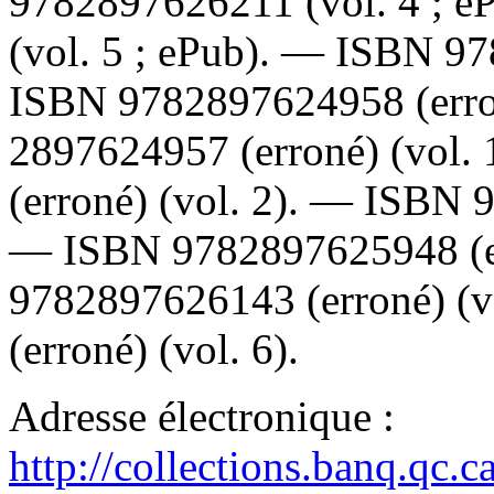
9782897626211
(vol. 4 ; 
(vol. 5 ; ePub). —
ISBN
97
ISBN
9782897624958
(err
2897624957
(erroné) (vol.
(erroné) (vol. 2). —
ISBN
—
ISBN
9782897625948
(
9782897626143
(erroné) (
(erroné) (vol. 6).
Adresse électronique :
http://collections.banq.qc.