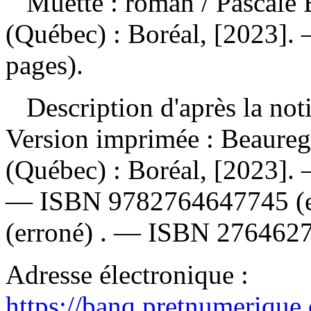
Muette : roman
/ Pascale
(Québec) : Boréal, [2023]. 
pages).
Description d'après la not
Version imprimée :
Beaureg
(Québec) : Boréal, [2023]
—
ISBN
9782764647745
(
(erroné) . —
ISBN
276462
Adresse électronique :
https://banq.pretnumerique