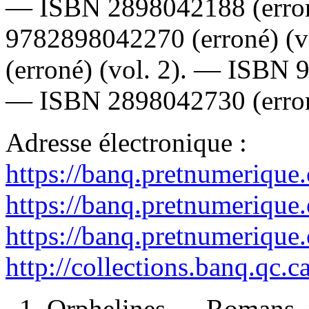
—
ISBN
2898042188
(erro
9782898042270
(erroné) (
(erroné) (vol. 2). —
ISBN
—
ISBN
2898042730
(erron
Adresse électronique :
https://banq.pretnumerique
https://banq.pretnumerique
https://banq.pretnumerique
http://collections.banq.qc.
1. Orphelines — Romans, n