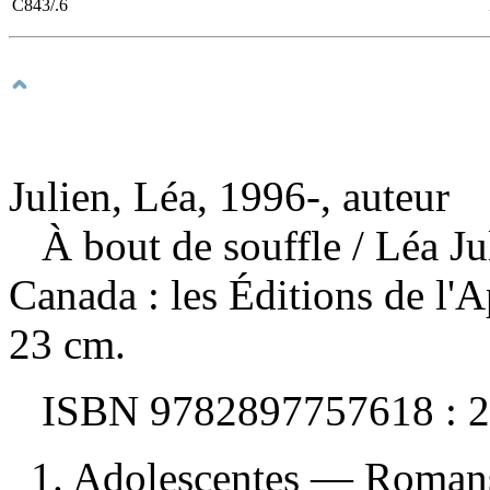
C843/.6
Julien, Léa, 1996-, auteur
À bout de souffle
/ Léa J
Canada : les Éditions de l'
23 cm.
ISBN
9782897757618 :
2
1. Adolescentes — Romans,