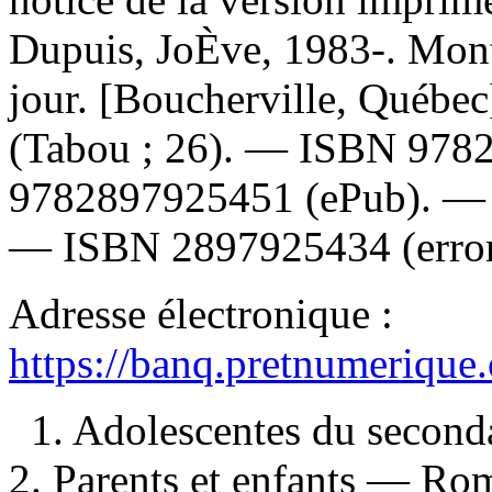
Dupuis, JoÈve, 1983-. Mont
jour. [Boucherville, Québec
(Tabou ; 26). —
ISBN
978
9782897925451
(ePub). 
—
ISBN
2897925434
(erro
Adresse électronique :
https://banq.pretnumerique
1. Adolescentes du second
2. Parents et enfants — Rom