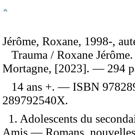
Jérôme, Roxane, 1998-, aut
Trauma
/ Roxane Jérôme.
Mortagne, [2023]. — 294 pa
14 ans +. —
ISBN
97828
289792540X
.
1. Adolescents du seconda
Amis — Romans, nouvelles, 