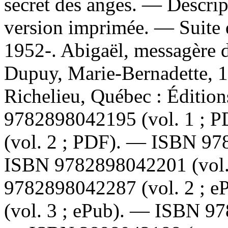
secret des anges. — Descript
version imprimée. —
Suite 
1952-. Abigaël, messagère
Dupuy, Marie-Bernadette, 19
Richelieu, Québec : Éditio
9782898042195
(vol. 1 ; 
(vol. 2 ; PDF). —
ISBN
97
ISBN
9782898042201
(vol
9782898042287
(vol. 2 ; 
(vol. 3 ; ePub). —
ISBN
97