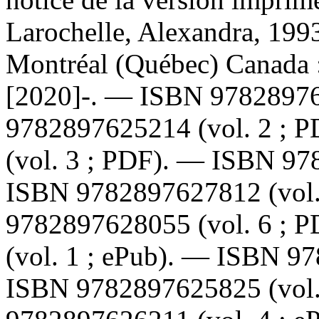
Larochelle, Alexandra, 199
Montréal (Québec) Canada :
[2020]-. —
ISBN
9782897
9782897625214
(vol. 2 ; 
(vol. 3 ; PDF). —
ISBN
97
ISBN
9782897627812
(vol
9782897628055
(vol. 6 ; 
(vol. 1 ; ePub). —
ISBN
97
ISBN
9782897625825
(vol