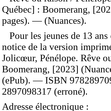
Québec] : Boomerang, [2023
pages). — (Nuances).
Pour les jeunes de 13 ans e
notice de la version impri
Jolicœur, Pénélope. Rêve ou
Boomerang, [2023] (Nuanc
(ePub). —
ISBN
97828970
2897098317
(erroné).
Adresse électronique :