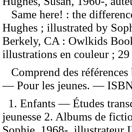
Hughes, Susan, 1960-, aute
Same here! : the differen
Hughes ; illustrated by So
Berkely, CA : Owlkids Book
illustrations en couleur ; 29
Comprend des références b
— Pour les jeunes. —
ISB
1. Enfants — Études trans
jeunesse 2. Albums de ficti
Sophie, 1968-, illustrateur II