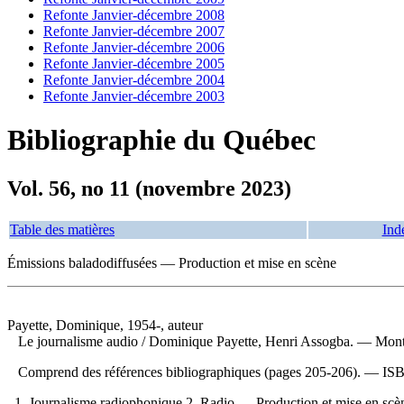
Refonte Janvier-décembre 2008
Refonte Janvier-décembre 2007
Refonte Janvier-décembre 2006
Refonte Janvier-décembre 2005
Refonte Janvier-décembre 2004
Refonte Janvier-décembre 2003
Bibliographie du Québec
Vol. 56, no 11 (novembre 2023)
Table des matières
Ind
Émissions baladodiffusées — Production et mise en scène
Payette, Dominique, 1954-, auteur
Le journalisme audio
/ Dominique Payette, Henri Assogba. — Montré
Comprend des références bibliographiques (pages 205-206). —
IS
1. Journalisme radiophonique 2. Radio — Production et mise en scène