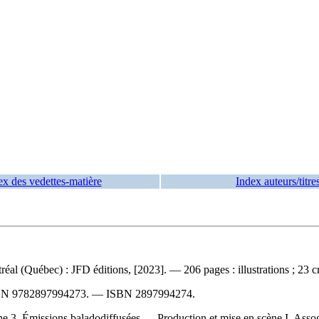
ex des vedettes-matière
Index auteurs/titre
al (Québec) : JFD éditions, [2023]. — 206 pages : illustrations ; 23 
BN
9782897994273
. —
ISBN
2897994274
.
 3. Émissions baladodiffusées — Production et mise en scène I. Assogba