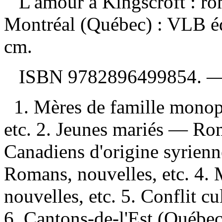
L'amour à Kingscroft : r
Montréal (Québec) : VLB éd
cm.
ISBN
9782896499854
. 
1. Mères de famille mono
etc. 2. Jeunes mariés — Rom
Canadiens d'origine syrie
Romans, nouvelles, etc. 4.
nouvelles, etc. 5. Conflit c
6. Cantons-de-l'Est (Québec