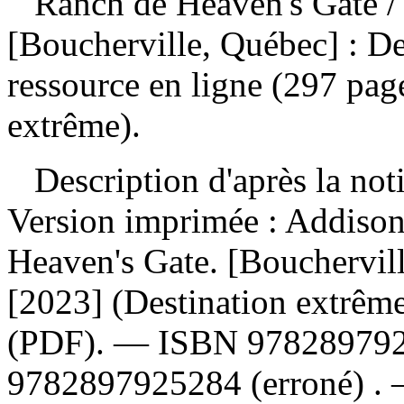
Ranch de Heaven's Gate
/
[Boucherville, Québec] : D
ressource en ligne (297 page
extrême).
Description d'après la not
Version imprimée :
Addison
Heaven's Gate. [Bouchervil
[2023] (Destination extrê
(PDF). —
ISBN
97828979
9782897925284
(erroné) .