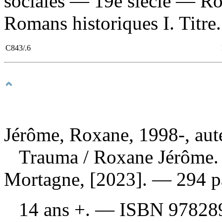
sociales — 19e siècle — Rom
Romans historiques I. Titre. 
C843/.6
Jérôme, Roxane, 1998-, aut
Trauma
/ Roxane Jérôme.
Mortagne, [2023]. — 294 pa
14 ans +. —
ISBN
97828